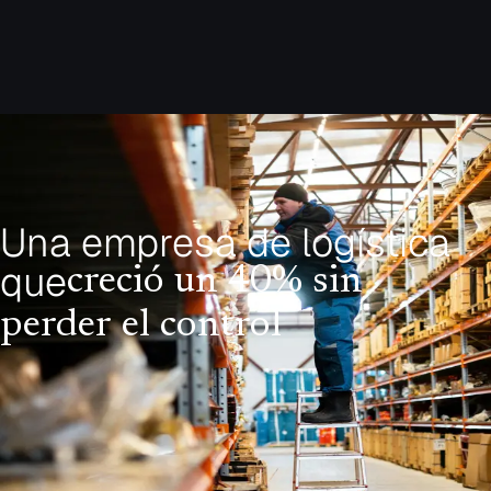
Lunes a viernes 9:00 - 18:00
Una
empresa
de
logística
que
creció
un
40%
sin
perder
el
control