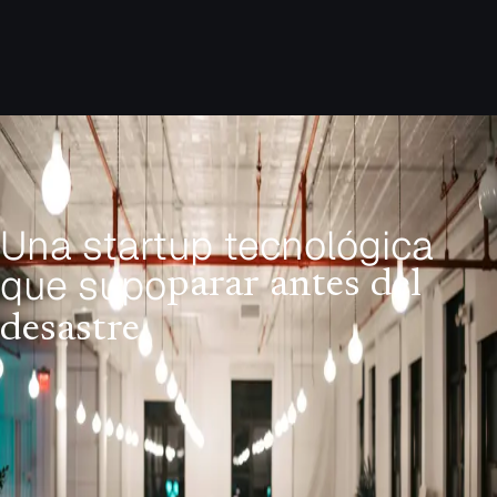
Lunes a viernes 9:00 - 18:00
Una
startup
tecnológica
que
supo
parar
antes
del
desastre