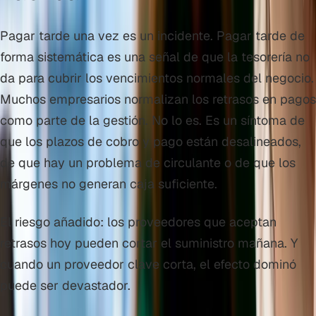
Pagar tarde una vez es un incidente. Pagar tarde de
forma sistemática es una señal de que la tesorería no
da para cubrir los vencimientos normales del negocio.
Muchos empresarios normalizan los retrasos en pagos
como parte de la gestión. No lo es. Es un síntoma de
que los plazos de cobro y pago están desalineados,
de que hay un problema de circulante o de que los
márgenes no generan caja suficiente.
El riesgo añadido: los proveedores que aceptan
retrasos hoy pueden cortar el suministro mañana. Y
cuando un proveedor clave corta, el efecto dominó
puede ser devastador.