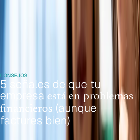
Lunes a viernes 9:00 - 18:00
CONSEJOS
5 señales de que tu
empresa
está en problemas
(aunque
financieros
factures bien)