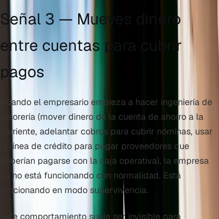
Señal 3 — Mueves dinero
entre cuentas para cubrir
pagos
Cuando el empresario empieza a hacer ingeniería de
tesorería (mover dinero de la cuenta de ahorro a la
corriente, adelantar cobros para cubrir nóminas, usar
la línea de crédito para pagar proveedores que
deberían pagarse con la caja operativa), la empresa
ya no está funcionando con normalidad. Está
funcionando en modo supervivencia.
Este comportamiento suele ser invisible para