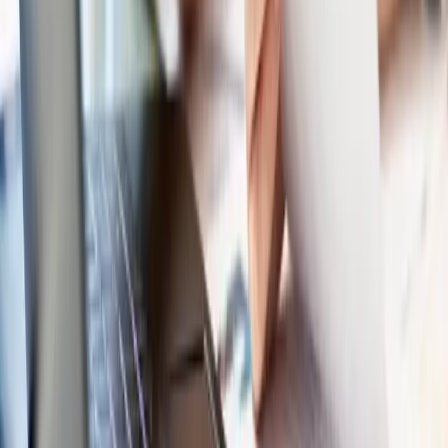
Escríbenos para recibir
asesoramiento
personalizado
Solicitar asesoramiento gratuito
Rellena el formulario y te llamamos en menos de 24 horas.
Nombre y apellido
*
E-mail
*
Teléfono
*
Servicio de interes
Selecciona una opción