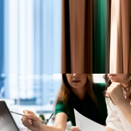
9 de julio de 2026
Facturar bien y estar en problemas financieros no son cosas
incompatibles. De hecho, muchas de las empresas que
acaban necesitando una intervención financiera urgente
están en su mejor momento de ventas. El problema no es
cuánto entra, sino cuánto queda, cómo se gestiona y qué
pasa cuando la caja no refleja lo que dice la cuenta de
resultados.