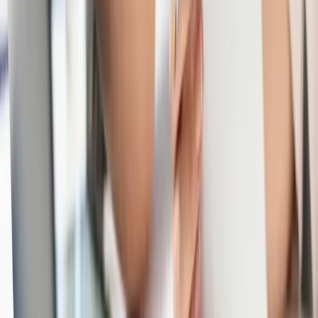
errores más comunes.
Leer más
Consejo
Cómo proteger tu patrimonio personal si tu empresa
va mal
Uno de los mayores miedos de cualquier empresario con
problemas financieros es que las deudas de la empresa
acaben afectando a su patrimonio personal: su casa, sus
ahorros, sus bienes. Es un miedo legítimo, porque en
determinadas circunstancias puede ocurrir. Pero también es
un miedo que paraliza y que impide tomar decisiones a
tiempo. Este artículo explica cuándo el patrimonio personal
está realmente en riesgo, qué se puede hacer para
protegerlo y qué errores lo ponen en peligro.
Leer más
Ver todos los consejos
→
CONTACTO