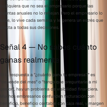
cualquiera que no sea el empresario porque las
cuentas anuales no lo reflejan. Pero el empresario lo
sabe, lo vive cada semana y le genera un estrés que
afecta a todas sus decisiones.
Señal 4 — No sabes cuánto
ganas realmente
Si la respuesta a "¿cuánto gana tu empresa?" es
"depende del mes" o "tengo que preguntarle a mi
gestor", hay un problema de visibilidad financiera.
Muchos empresarios confunden facturación con
beneficio, beneficio contable con caja real, y margen