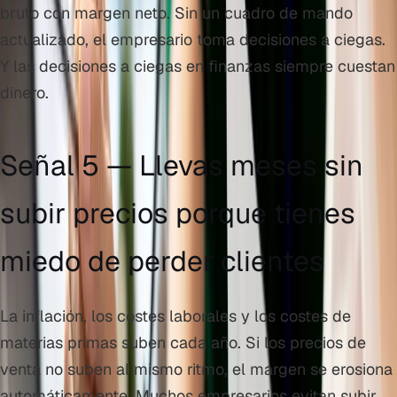
bruto con margen neto. Sin un cuadro de mando
actualizado, el empresario toma decisiones a ciegas.
Y las decisiones a ciegas en finanzas siempre cuestan
dinero.
Señal 5 — Llevas meses sin
subir precios porque tienes
miedo de perder clientes
La inflación, los costes laborales y los costes de
materias primas suben cada año. Si los precios de
venta no suben al mismo ritmo, el margen se erosiona
automáticamente. Muchos empresarios evitan subir