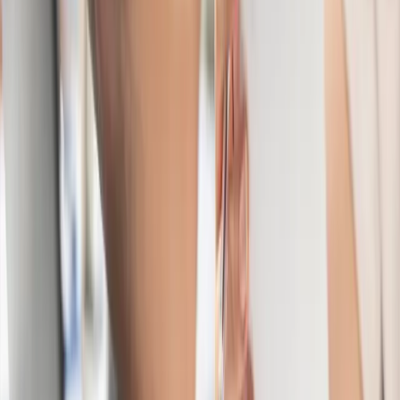
Gestoría vs CFO externo: por qué no es lo mismo y
cuándo necesitas dar el salto
La mayoría de pymes en España trabajan con una gestoría
como único soporte financiero. Y para muchas, durante años,
es suficiente. Pero llega un momento en que la gestoría no
puede dar lo que la empresa necesita. No porque sea mala,
sino porque su función es otra. Este artículo explica la
diferencia real entre ambos servicios y los síntomas que
indican que ha llegado el momento de dar el salto.
Leer más
Consejo
Cuánto vale tu empresa: cómo se calcula y por qué
casi siempre te equivocas
Todo empresario tiene una cifra en la cabeza de cuánto vale
su empresa. Y en la mayoría de casos, esa cifra está
equivocada. Unas veces por exceso (porque confunde
facturación con valor), otras por defecto (porque no sabe lo
que su empresa vale realmente para un comprador). Este
artículo explica los métodos de valoración más usados y los