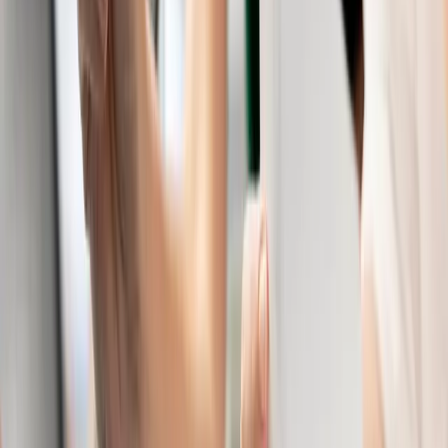
VOLVER A CONSEJOS
Más consejos que te
pueden interesar
Consejo
Qué hacer cuando no puedes pagar a Hacienda o la
Seguridad Social
Deber dinero a Hacienda o a la Seguridad Social es una de
las situaciones más estresantes para un empresario. No solo
por el importe, sino por las consecuencias: recargos,
sanciones, embargos de cuentas y, en casos graves,
derivación de responsabilidad al patrimonio personal del
administrador. Este artículo explica qué opciones existen,
qué se puede negociar y qué errores hay que evitar.
Leer más
Consejo