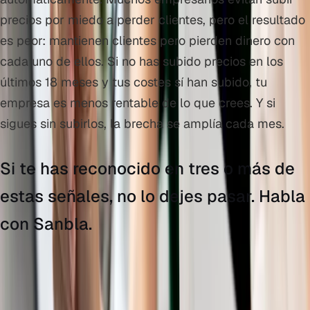
precios por miedo a perder clientes, pero el resultado
es peor: mantienen clientes pero pierden dinero con
cada uno de ellos. Si no has subido precios en los
últimos 18 meses y tus costes sí han subido, tu
empresa es menos rentable de lo que crees. Y si
sigues sin subirlos, la brecha se amplía cada mes.
Si te has reconocido en tres o más de
estas señales, no lo dejes pasar. Habla
con Sanbla.